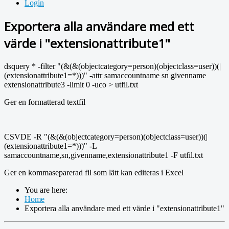
Login
Exportera alla användare med ett
värde i "extensionattribute1"
dsquery * -filter "(&(&(objectcategory=person)(objectclass=user))(|
(extensionattribute1=*)))" -attr samaccountname sn givenname
extensionattribute3 -limit 0 -uco > utfil.txt
Ger en formatterad textfil
CSVDE -R "(&(&(objectcategory=person)(objectclass=user))(|
(extensionattribute1=*)))" -L
samaccountname,sn,givenname,extensionattribute1 -F utfil.txt
Ger en kommaseparerad fil som lätt kan editeras i Excel
You are here:
Home
Exportera alla användare med ett värde i "extensionattribute1"