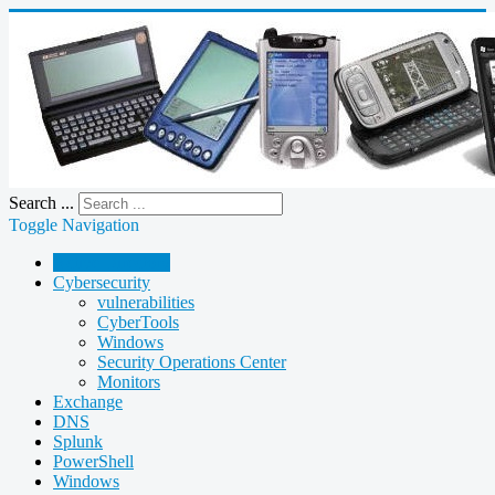
Search ...
Toggle Navigation
Active Directory
Cybersecurity
vulnerabilities
CyberTools
Windows
Security Operations Center
Monitors
Exchange
DNS
Splunk
PowerShell
Windows